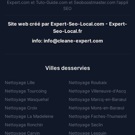
Expert.com
et
Tuto-Guide.com
et
Seoboostmaster.com
l'appli
SEO
Site web créé par
Expert-Seo-Local.com
-
Expert-
Seo-Local.fr
info:
info@cleane-expert.com
Villes desservies
Nettoyage
Lille
Nettoyage
Roubaix
Nettoyage
Tourcoing
Nettoyage
Villeneuve-d'Ascq
Nettoyage
Wasquehal
Nettoyage
Marcq-en-Barœul
Nettoyage
Croix
Nettoyage
Mons-en-Barœul
Nettoyage
La Madeleine
Nettoyage
Faches-Thumesnil
Nettoyage
Ronchin
Nettoyage
Seclin
Nettoyage
Carvin
Nettoyage
Lesquin