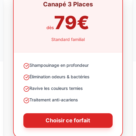
Canapé 3 Places
79€
dès
Standard familial
Shampouinage en profondeur
Élimination odeurs & bactéries
Ravive les couleurs ternies
Traitement anti-acariens
Choisir ce forfait