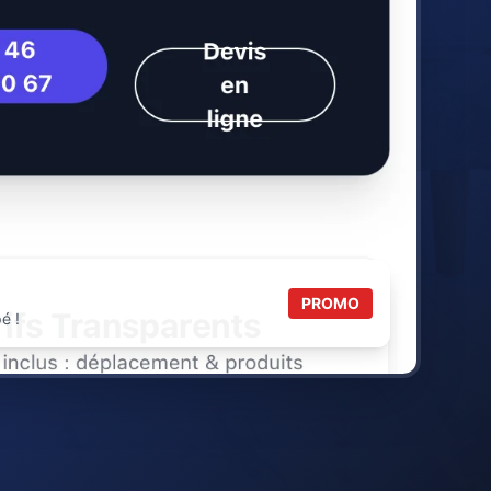
PROMO
é !