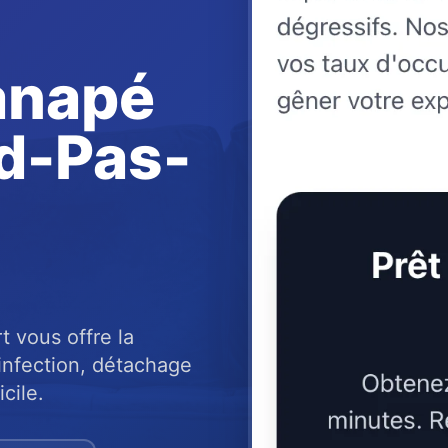
anapé
d-Pas-
 vous offre la
sinfection, détachage
cile.